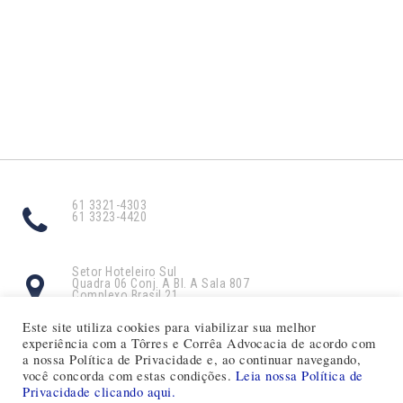
61 3321-4303
61 3323-4420
Setor Hoteleiro Sul
Quadra 06 Conj. A Bl. A Sala 807
Complexo Brasil 21
Brasília/DF CEP: 70316-102
Este site utiliza cookies para viabilizar sua melhor
experiência com a Tôrres e Corrêa Advocacia de acordo com
contato@tco.adv.br
a nossa Política de Privacidade e, ao continuar navegando,
você concorda com estas condições.
Leia nossa Política de
Privacidade clicando aqui.