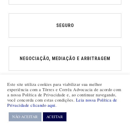
SEGURO
61 3321-4303
61 3323-4420
NEGOCIAÇÃO, MEDIAÇÃO E ARBITRAGEM
Setor Hoteleiro Sul
Quadra 06 Conj. A Bl. A Sala 807
Complexo Brasil 21
Brasília/DF CEP: 70316-102
Este site utiliza cookies para viabilizar sua melhor
experiência com a Tôrres e Corrêa Advocacia de acordo com
contato@tco.adv.br
a nossa Política de Privacidade e, ao continuar navegando,
você concorda com estas condições.
Leia nossa Política de
Privacidade clicando aqui.
NÃO ACEITAR
ACEITAR
®2023 Tôrres e Corrêa Advocacia - Todos os direitos reservados