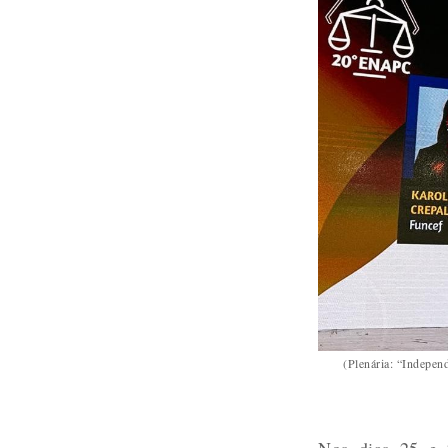
(Plenária: “Indepen
Nos dias 25 e 