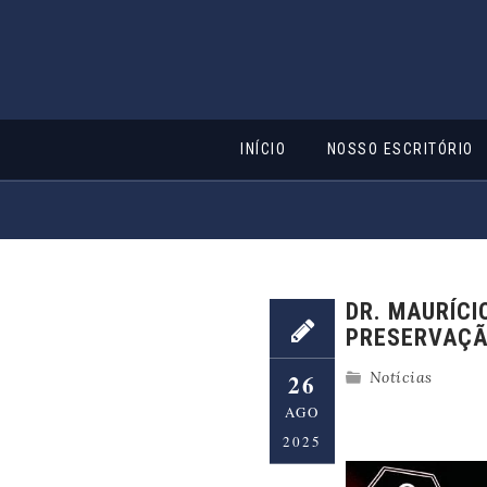
Skip
INÍCIO
NOSSO ESCRITÓRIO
to
content
DR. MAURÍCI
PRESERVAÇÃO
Notícias
26
AGO
2025