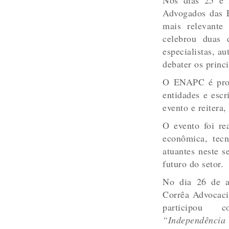
Advogados das 
mais relevante
celebrou duas d
especialistas, a
debater os princ
O ENAPC é prom
entidades e esc
evento e reiter
O evento foi rea
econômica, tecn
atuantes neste s
futuro do setor.
No dia 26 de a
Corrêa Advocacia
participou 
“Independência 