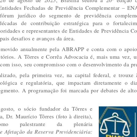
Entidades Fechadas de Previdência Complementar – EN
 fórum jurídico do segmento de previdência complem
écadas de contribuição estratégica para o fortaleci
utoridades e representantes de Entidades de Previdência 
ipais desafios e avanços da área.
ovido anualmente pela ABRAPP e conta com o apoio in
ritórios. A Tôrres e Corrêa Advocacia é, mais uma vez, 
a, com isso, seu compromisso com o desenvolvimento da p
lizado, pela primeira vez, na capital federal, e trouxe
ológica e regulatória, que impactam diretamente o dia
egmento. A programação foi marcada por debates de alto 
gosto, o sócio fundador da Tôrres e
, Dr. Maurício Tôrres (foto à direita),
como palestrante da plenária
e Afetação da Reserva Previdenciária: