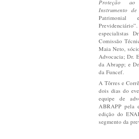
Proteção ao 
Instrumento de
Patrimonial
Previdenciário”
especialistas 
Comissão Técni
Maia Neto, sócio
Advocacia; Dr. 
da Abrapp; e Dr
da Funcef.
A Tôrres e Corrê
dois dias do ev
equipe de adv
ABRAPP pela ex
edição do ENAP
segmento da pre