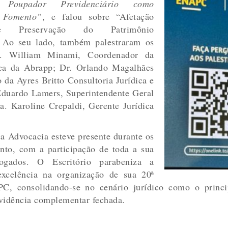
Poupador Previdenciário como
 Fomento”
, e falou sobre “Afetação
 e Preservação do Patrimônio
. Ao seu lado, também palestraram os
Dr. William Minami, Coordenador da
ca da Abrapp; Dr. Orlando Magalhães
 da Ayres Britto Consultoria Jurídica e
Eduardo Lamers, Superintendente Geral
a. Karoline Crepaldi, Gerente Jurídica
a Advocacia esteve presente durante os
ento, com a participação de toda a sua
ogados. O Escritório parabeniza a
celência na organização de sua 20ª
C, consolidando-se no cenário jurídico como o princi
vidência complementar fechada.