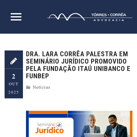
Skip
to
content
DRA. LARA CORRÊA PALESTRA EM
SEMINÁRIO JURÍDICO PROMOVIDO
PELA FUNDAÇÃO ITAÚ UNIBANCO E
2
FUNBEP
OUT
Notícias
2025